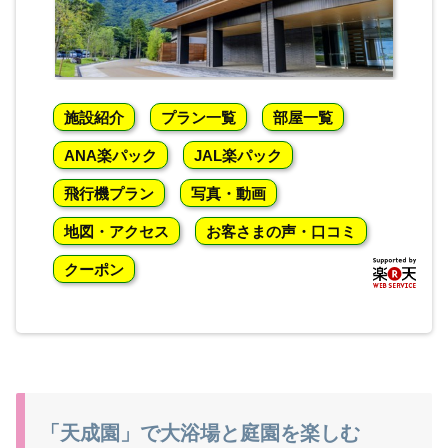
施設紹介
プラン一覧
部屋一覧
ANA楽パック
JAL楽パック
飛行機プラン
写真・動画
地図・アクセス
お客さまの声・口コミ
クーポン
「天成園」で大浴場と庭園を楽しむ