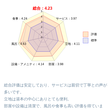
総合：4.23
5
4
食事：4.24
サービス：3.97
3
2
1
評価
0
標準
風呂：4.63
立地：4.11
設備・アメニティ：4.14
部屋：3.98
総合評価は安定しており、サービスは親切で丁寧との声が
多いです。
立地は湯本の中心にありとても便利。
部屋や設備は清潔で、風呂や食事も高い評価を得ていま