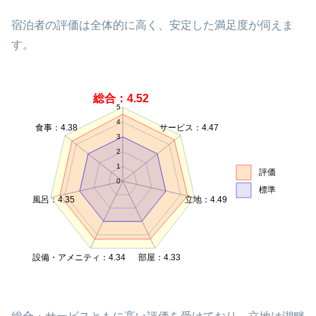
宿泊者の評価は全体的に高く、安定した満足度が伺えま
す。
総合：4.52
5
4
食事：4.38
サービス：4.47
3
2
1
評価
0
標準
風呂：4.35
立地：4.49
設備・アメニティ：4.34
部屋：4.33