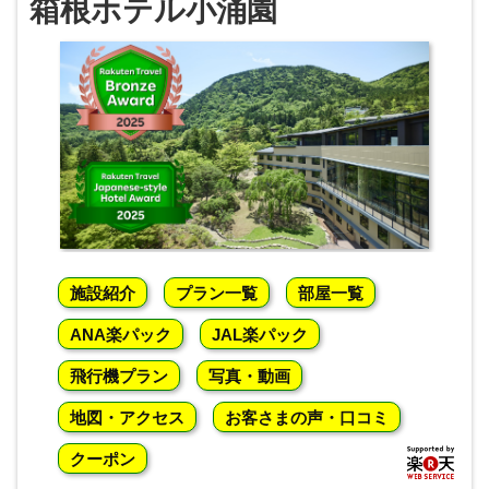
箱根ホテル小涌園
施設紹介
プラン一覧
部屋一覧
ANA楽パック
JAL楽パック
飛行機プラン
写真・動画
地図・アクセス
お客さまの声・口コミ
クーポン