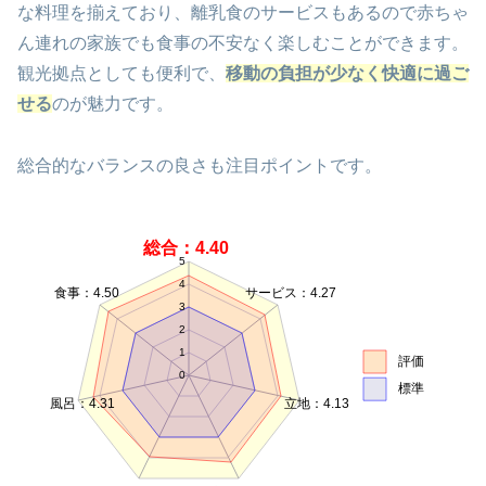
な料理を揃えており、離乳食のサービスもあるので赤ちゃ
ん連れの家族でも食事の不安なく楽しむことができます。
観光拠点としても便利で、
移動の負担が少なく快適に過ご
せる
のが魅力です。
総合的なバランスの良さも注目ポイントです。
総合：4.40
5
4
食事：4.50
サービス：4.27
3
2
1
評価
0
標準
風呂：4.31
立地：4.13