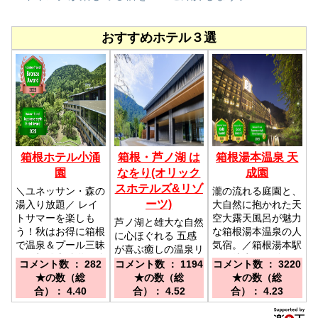
おすすめホテル３選
箱根ホテル小涌
箱根・芦ノ湖 は
箱根湯本温泉 天
園
なをり(オリック
成園
スホテルズ&リゾ
＼ユネッサン・森の
瀧の流れる庭園と、
ーツ)
湯入り放題／ レイ
大自然に抱かれた天
トサマーを楽しも
空大露天風呂が魅力
芦ノ湖と雄大な自然
う！秋はお得に箱根
な箱根湯本温泉の人
に心ほぐれる 五感
で温泉＆プール三昧
気宿。／箱根湯本駅
が喜ぶ癒しの温泉リ
／箱根登山鉄道 強
から徒歩で15分。
ゾート ／桃源台駅
コメント数 ： 282
コメント数 ： 1194
コメント数 ： 3220
羅駅より路線バスに
または旅館協同組合
より徒歩にて約2分
★の数（総
★の数（総
★の数（総
て10分
の送迎バス（有料
合）： 4.40
合）： 4.52
合）： 4.23
200円）Aコース
『滝通り行き』にて