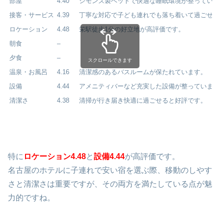
部屋
4.40
シモンズ製ベッドで快適な睡眠環境が整っていま
接客・サービス
4.39
丁寧な対応で子ども連れでも落ち着いて過ごせま
ロケーション
4.48
栄駅徒歩1分の好立地が高評価です。
朝食
–
夕食
–
スクロールできます
温泉・お風呂
4.16
清潔感のあるバスルームが保たれています。
設備
4.44
アメニティバーなど充実した設備が整っています
清潔さ
4.38
清掃が行き届き快適に過ごせると好評です。
特に
ロケーション4.48
と
設備4.44
が高評価です。
名古屋のホテルに子連れで安い宿を選ぶ際、移動のしやす
さと清潔さは重要ですが、その両方を満たしている点が魅
力的ですね。