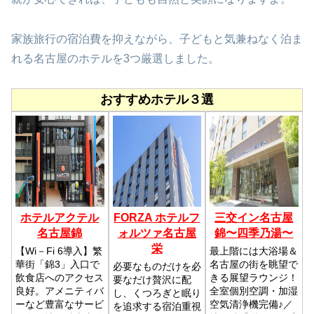
家族旅行の宿泊費を抑えながら、子どもと気兼ねなく泊ま
れる名古屋のホテルを3つ厳選しました。
おすすめホテル３選
ホテルアクテル
FORZA ホテルフ
三交イン名古屋
名古屋錦
ォルツァ名古屋
錦〜四季乃湯〜
栄
【Wi－Fi 6導入】繁
最上階には大浴場＆
華街「錦3」入口で
名古屋の街を眺望で
必要なものだけを必
飲食店へのアクセス
きる展望ラウンジ！
要なだけ贅沢に配
良好。アメニティバ
全室個別空調・加湿
し、くつろぎと眠り
ーなど豊富なサービ
空気清浄機完備♪／
を追求する宿泊重視