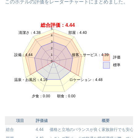
このホテルの評価をレーダーチャートにまとめました。
総合評価：4.44
5
清潔さ：4.38
部屋：4.40
4
3
2
設備：4.44
接客・サービス：4.39
1
評価
0
標準
温泉・お風呂：4.16
ロケーション：4.48
夕食：0.00
朝食：0.00
項目
評価値
概要
総合
4.44
価格と立地のバランスが良く家族旅行でも安心感