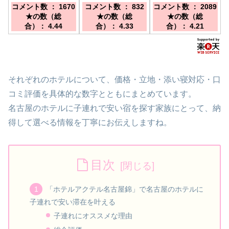
ス有／地下鉄東山線
地下鉄「栄」駅 1番
型の「スマートホテ
コメント数 ： 1670
コメント数 ： 832
コメント数 ： 2089
「栄駅」1番出口か
出口、または、「久
ル」／地下鉄名城
★の数（総
★の数（総
★の数（総
ら徒歩1分。IGアリ
屋大通」駅 4番出口
線 矢場町駅5番・
合）： 4.44
合）： 4.33
合）： 4.21
ーナへは栄駅から名
より、徒歩にて3分
6番出口より徒歩約
城線で3駅。
5分
それぞれのホテルについて、価格・立地・添い寝対応・口
コミ評価を具体的な数字とともにまとめています。
名古屋のホテルに子連れで安い宿を探す家族にとって、納
得して選べる情報を丁寧にお伝えしますね。
目次
「ホテルアクテル名古屋錦」で名古屋のホテルに
子連れで安い滞在を叶える
子連れにオススメな理由