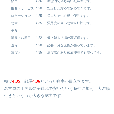
部屋
4.36
機能的で落ち着いた客室です。
接客・サービス
4.20
安定した対応で安心できます。
ロケーション
4.25
栄エリア中心部で便利です。
朝食
4.35
満足度の高い朝食が好評です。
夕食
–
温泉・お風呂
4.22
最上階大浴場が高評価です。
設備
4.20
必要十分な設備が整っています。
清潔さ
4.35
清潔感があり家族滞在でも安心です。
朝食
4.35
、部屋
4.36
といった数字が目立ちます。
名古屋のホテルに子連れで安いという条件に加え、大浴場
付きという点が大きな魅力です。