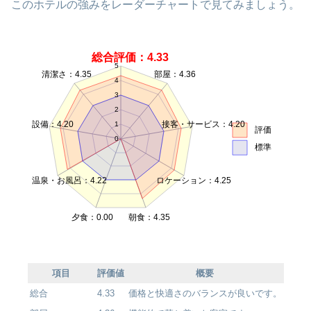
このホテルの強みをレーダーチャートで見てみましょう。
総合評価：4.33
5
清潔さ：4.35
部屋：4.36
4
3
2
設備：4.20
接客・サービス：4.20
1
評価
0
標準
温泉・お風呂：4.22
ロケーション：4.25
夕食：0.00
朝食：4.35
項目
評価値
概要
総合
4.33
価格と快適さのバランスが良いです。