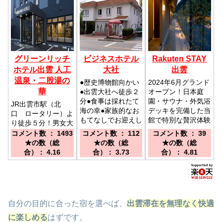
グリーンリッチ
ビジネスホテル
Rakuten STAY
ホテル出雲 人工
大社
出雲
温泉・二股湯の
●歴史博物館向かい
2024年6月グランド
華
●出雲大社へ徒歩２
オープン！日本庭
分●食事は採れたて
園・サウナ・外気浴
JR出雲市駅（北
海の幸●家族的なお
デッキを完備した当
口 ロータリー）よ
もてなしでお迎えし
館で特別な贅沢体験
り徒歩５分！男女大
ます／一畑電鉄 出
を。／出雲縁結び空
浴場完備！／JR
コメント数 ： 1493
コメント数 ： 112
コメント数 ： 39
雲大社前駅より徒歩
港からお車にて約
出雲市駅 北口 ロ
★の数（総
★の数（総
★の数（総
５分／ＪＲ 出雲市
35分、出雲大社バ
ータリー より徒歩
合）： 4.16
合）： 3.73
合）： 4.81
駅→一畑バス→正門
スターミナルから徒
５分
前で下車後徒歩２分
歩にて約2分
自分の目的に合った宿を選べば、
出雲滞在を無理なく快適
に楽しめる
はずです。