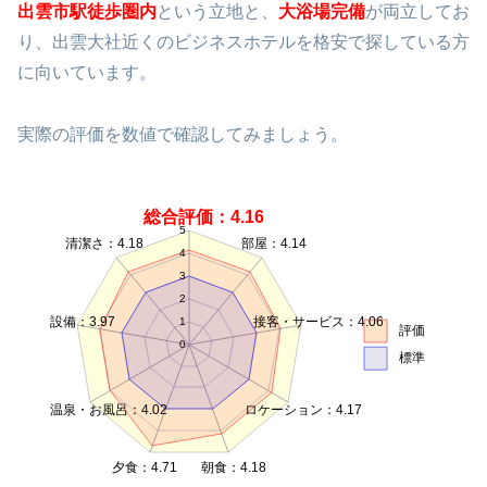
出雲市駅徒歩圏内
という立地と、
大浴場完備
が両立してお
り、出雲大社近くのビジネスホテルを格安で探している方
に向いています。
実際の評価を数値で確認してみましょう。
総合評価：4.16
5
清潔さ：4.18
部屋：4.14
4
3
2
設備：3.97
接客・サービス：4.06
1
評価
0
標準
温泉・お風呂：4.02
ロケーション：4.17
夕食：4.71
朝食：4.18