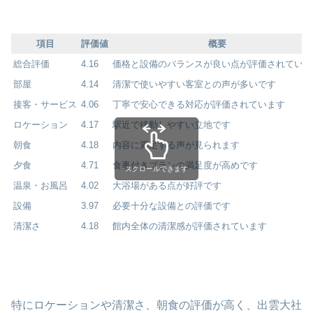
項目
評価値
概要
総合評価
4.16
価格と設備のバランスが良い点が評価されていま
部屋
4.14
清潔で使いやすい客室との声が多いです
接客・サービス
4.06
丁寧で安心できる対応が評価されています
ロケーション
4.17
駅近で移動しやすい立地です
朝食
4.18
内容に満足する声が見られます
夕食
4.71
食事付きプランの満足度が高めです
スクロールできます
温泉・お風呂
4.02
大浴場がある点が好評です
設備
3.97
必要十分な設備との評価です
清潔さ
4.18
館内全体の清潔感が評価されています
特にロケーションや清潔さ、朝食の評価が高く、出雲大社