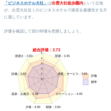
「ビジネスホテル大社」
は
出雲大社徒歩圏内
という立地
が、出雲大社近くのビジネスホテルで格安を最優先する方
に適しています。
評価を確認して宿の特徴を把握しましょう。
総合評価：3.73
5
清潔さ：3.83
部屋：3.45
4
3
2
設備：3.60
接客・サービス：3.91
1
評価
0
標準
温泉・お風呂：3.30
ロケーション：4.45
夕食：4.00
朝食：3.64