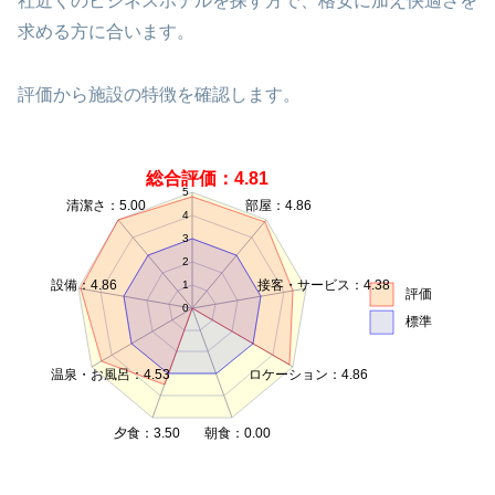
社近くのビジネスホテルを探す方で、格安に加え快適さを
求める方に合います。
評価から施設の特徴を確認します。
総合評価：4.81
5
清潔さ：5.00
部屋：4.86
4
3
2
設備：4.86
接客・サービス：4.38
1
評価
0
標準
温泉・お風呂：4.53
ロケーション：4.86
夕食：3.50
朝食：0.00