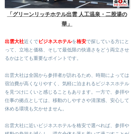
「グリーンリッチホテル出雲 人工温泉・二股湯の
華」
出雲大社
近くで
ビジネスホテル
を
格安
で探している方にと
って、立地と価格、そして最低限の快適さをどう両立させ
るかはとても重要なポイントです。
出雲大社は全国から参拝者が訪れるため、時期によっては
宿泊費が高くなりやすく、気軽に泊まれるビジネスホテル
を見つけにくいと感じることもあります。一方で、参拝や
仕事の拠点としては、移動のしやすさや清潔感、安心して
休める環境も欠かせません。
出雲大社に近いビジネスホテルを格安で選べれば、参拝や
移動の負担を減らし、滞在全体を落ち着いて過ごすことが