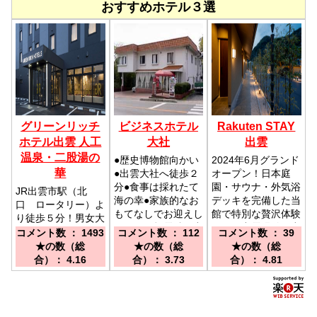
おすすめホテル３選
グリーンリッチ
ビジネスホテル
Rakuten STAY
ホテル出雲 人工
大社
出雲
温泉・二股湯の
●歴史博物館向かい
2024年6月グランド
華
●出雲大社へ徒歩２
オープン！日本庭
分●食事は採れたて
園・サウナ・外気浴
JR出雲市駅（北
海の幸●家族的なお
デッキを完備した当
口 ロータリー）よ
もてなしでお迎えし
館で特別な贅沢体験
り徒歩５分！男女大
ます／一畑電鉄 出
を。／出雲縁結び空
浴場完備！／JR
コメント数 ： 1493
コメント数 ： 112
コメント数 ： 39
雲大社前駅より徒歩
港からお車にて約
出雲市駅 北口 ロ
★の数（総
★の数（総
★の数（総
５分／ＪＲ 出雲市
35分、出雲大社バ
ータリー より徒歩
合）： 4.16
合）： 3.73
合）： 4.81
駅→一畑バス→正門
スターミナルから徒
５分
前で下車後徒歩２分
歩にて約2分